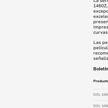
La ser
1460Z,
excepc
excele
presen
impres
curvas
Las pe
pelícu
recome
señali
Boletí
Product
DOL 106
DOL 108