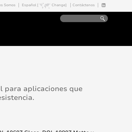
es Somos
Español [
Change]
Contáctenos
eal para aplicaciones que
esistencia.