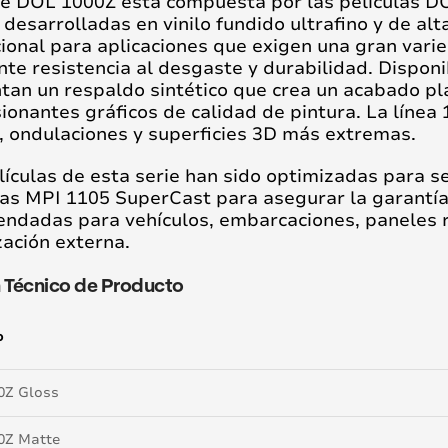
ie DOL 1000Z está compuesta por las películas 
 desarrolladas en vinilo fundido ultrafino y de al
ional para aplicaciones que exigen una gran var
nte resistencia al desgaste y durabilidad. Disponi
tan un respaldo sintético que crea un acabado pla
ionantes gráficos de calidad de pintura. La línea
, ondulaciones y superficies 3D más extremas.
lículas de esta serie han sido optimizadas para s
las MPI 1105 SuperCast para asegurar la garantía
ndadas para vehículos, embarcaciones, paneles r
zación externa.
n Técnico de Producto
o
0Z Gloss
0Z Matte