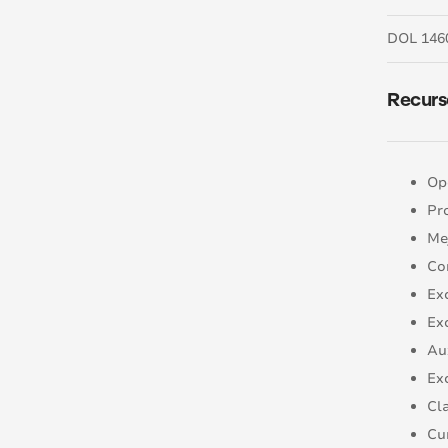
DOL 146
Recurs
Op
Pr
Me
Co
Ex
Ex
Au
Ex
Cl
Cu